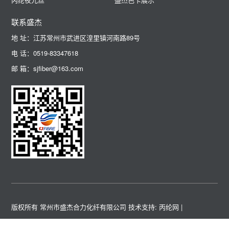
联系盛杰
地 址：江苏常州市武进区湟里镇河南路89号
电 话：0519-83347618
邮 箱：sjfiber@163.com
版权所有 常州市盛杰合力化纤有限公司
技术支持: 丙纶网
|
关键词 :
高强涤纶工业丝
高强锦纶工业丝
高强丙纶工业丝
涤纶阻燃