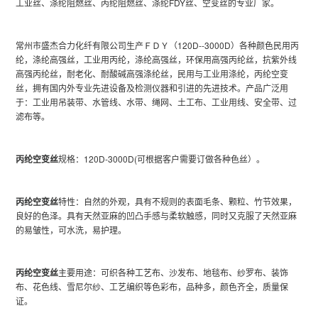
工业丝、涤纶阻燃丝、丙纶阻燃丝、涤纶FDY丝、空变丝的专业厂家。
常州市盛杰合力化纤有限公司生产ＦＤＹ（120D--3000D）各种颜色民用丙
纶，涤纶高强丝，工业用丙纶，涤纶高强丝，环保用高强丙纶丝，抗紫外线
高强丙纶丝，耐老化、耐酸碱高强涤纶丝，民用与工业用涤纶，丙纶空变
丝，拥有国内外专业先进设备及检测仪器和引进的先进技术。产品广泛用
于：工业用吊装带、水管线、水带、绳网、土工布、工业用线、安全带、过
滤布等。
丙纶空变丝
规格：120D-3000D(可根据客户需要订做各种色丝）。
丙纶空变丝
特性：自然的外观，具有不规则的表面毛条、颗粒、竹节效果，
良好的色泽。具有天然亚麻的凹凸手感与柔软触感，同时又克服了天然亚麻
的易皱性，可水洗，易护理。
丙纶空变丝
主要用途：可织各种工艺布、沙发布、地毯布、纱罗布、装饰
布、花色线、雪尼尔纱、工艺编织等色彩布，品种多，颜色齐全，质量保
证。