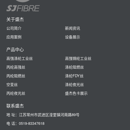
关于盛杰
公司简介
新闻资讯
应用案例
设备展示
产品中心
高强涤纶工业丝
高强锦纶工业丝
丙纶高强丝
涤纶阻燃丝
丙纶阻燃丝
涤纶FDY丝
空变丝
涤纶夜光丝
丙纶夜光丝
盛杰色卡展示
联系盛杰
地 址：江苏常州市武进区湟里镇河南路89号
电 话：0519-83347618