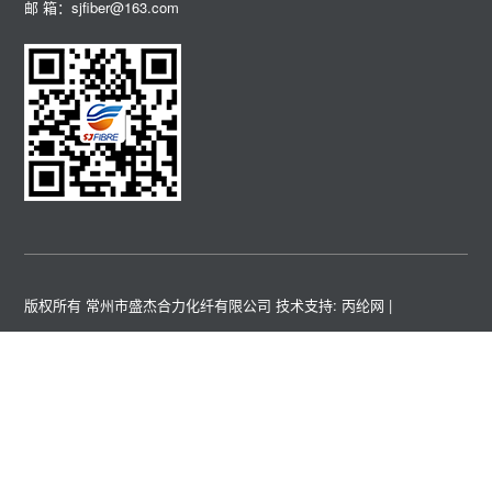
邮 箱：sjfiber@163.com
版权所有 常州市盛杰合力化纤有限公司
技术支持: 丙纶网
|
关键词 :
高强涤纶工业丝
高强锦纶工业丝
高强丙纶工业丝
涤纶阻燃
丝
丙纶阻燃丝
涤纶FDY丝
空变丝
友情链接 :
科亚
海策
方辰
美之林
狼王
青松
汇元迪
陶氏
韦揣
恒彩
如果本网站发布的文章或者图片或字体有侵权，请立即联系网站负责人
进行删除，联系人：薛小姐 138 6101 6292，付小姐 153 1256 7839