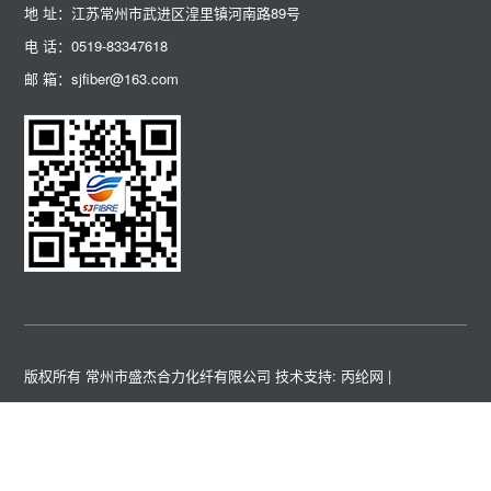
地 址：江苏常州市武进区湟里镇河南路89号
电 话：0519-83347618
邮 箱：sjfiber@163.com
版权所有 常州市盛杰合力化纤有限公司
技术支持: 丙纶网
|
关键词 :
高强涤纶工业丝
高强锦纶工业丝
高强丙纶工业丝
涤纶阻燃
丝
丙纶阻燃丝
涤纶FDY丝
空变丝
友情链接 :
科亚
海策
方辰
美之林
狼王
青松
汇元迪
陶氏
韦揣
恒彩