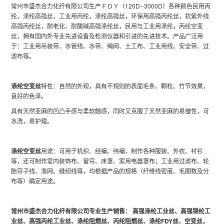
常州市盛杰合力化纤有限公司生产ＦＤＹ（120D--3000D）各种颜色民用丙
纶，涤纶高强丝，工业用丙纶，涤纶高强丝，环保用高强丙纶丝，抗紫外线
高强丙纶丝，耐老化、耐酸碱高强涤纶丝，民用与工业用涤纶，丙纶空变
丝，拥有国内外专业先进设备及检测仪器和引进的先进技术。产品广泛用
于：工业用吊装带、水管线、水带、绳网、土工布、工业用线、安全带、过
滤布等。
涤纶空变丝
特性：自然的外观，具有不规则的表面毛条、颗粒、竹节效果，
良好的色泽。
具有天然亚麻的凹凸手感与柔软触感，同时又克服了天然亚麻的易皱性，可
水洗，易护理。
涤纶空变丝
用途：可用于机织、经编、纬编，制作各种服装、外衣、衬衫
等，还可制作室内装饰布、窗帘、床罩、家用电器罩布；工业用过滤布、轮
胎帘子线、渔网、缝纫线等，均根据产品的规格（纤维线密度、毛圈数及分
布等）确定用途。
常州市盛杰合力化纤有限公司
专业生产销售： 高强涤纶工业丝、高强锦纶工
业丝、高强丙纶工业丝、涤纶阻燃丝、丙纶阻燃丝、涤纶FDY丝、空变丝，