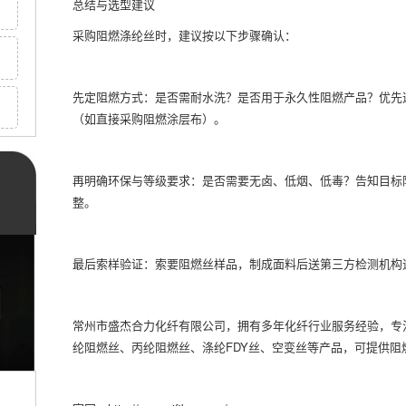
总结与选型建议
采购阻燃涤纶丝时，建议按以下步骤确认：
先定阻燃方式：是否需耐水洗？是否用于永久性阻燃产品？优先
（如直接采购阻燃涂层布）。
再明确环保与等级要求：是否需要无卤、低烟、低毒？告知目标阻燃标准
整。
最后索样验证：索要阻燃丝样品，制成面料后送第三方检测机构
常州市盛杰合力化纤有限公司，拥有多年化纤行业服务经验，专
纶阻燃丝、丙纶阻燃丝、涤纶FDY丝、空变丝等产品，可提供