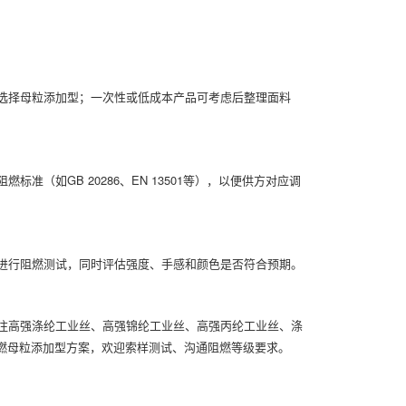
选择母粒添加型；一次性或低成本产品可考虑后整理面料
（如GB 20286、EN 13501等），以便供方对应调
进行阻燃测试，同时评估强度、手感和颜色是否符合预期。
注高强涤纶工业丝、高强锦纶工业丝、高强丙纶工业丝、涤
阻燃母粒添加型方案，欢迎索样测试、沟通阻燃等级要求。