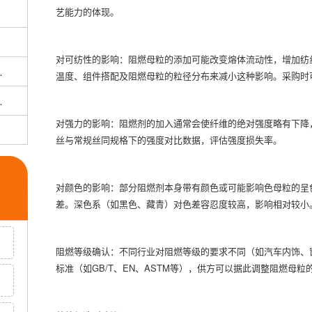
艺能力的体现。
对可纺性的影响：阻燃母粒的添加可能改变熔体流动性，增加纺
造时总断经？
温度、组件搭配及阻燃母粒的粒径分布来减小这种影响。采购时
纫时总断线？
对强力的影响：阻燃剂的加入通常会使纤维的绝对强度略有下降
丝与常规丝同规格下的强度对比数据，评估强度损失率。
对颜色的影响：部分阻燃剂本身带有颜色或可能影响色母粒的呈
差。深色系（如黑色、藏青）对色差容忍度较高，影响相对较小
阻燃等级确认：不同行业对阻燃等级的要求不同（如汽车内饰、
标准（如GB/T、EN、ASTM等），供方可以据此调整阻燃母