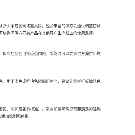
丝断头率或滤网堵塞风险。经验丰富的供方会通过调整纺丝
可以询问供方同类产品在其他客户生产线上的使用反馈。
，但应控制在可接受范围内。采购时可以要求供方提供阻燃
色。用于浅色或鲜艳色阻燃织物时，建议先索样打板确认色
。
窗帘、防护服各有标准）。采购前请明确您需要满足的阻燃
粒的添加比例和体系。