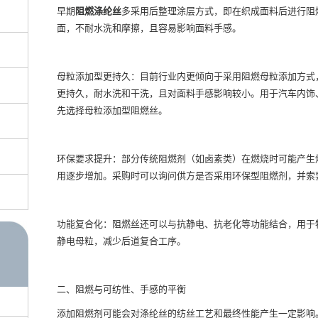
早期
阻燃涤纶丝
多采用后整理涂层方式，即在织成面料后进行阻
面，不耐水洗和摩擦，且容易影响面料手感。
母粒添加型更持久：目前行业内更倾向于采用阻燃母粒添加方式
更持久，耐水洗和干洗，且对面料手感影响较小。用于汽车内饰
先选择母粒添加型阻燃丝。
环保要求提升：部分传统阻燃剂（如卤素类）在燃烧时可能产生
用逐步增加。采购时可以询问供方是否采用环保型阻燃剂，并索要相
功能复合化：阻燃丝还可以与抗静电、抗老化等功能结合，用于
静电母粒，减少后道复合工序。
二、阻燃与可纺性、手感的平衡
添加阻燃剂可能会对涤纶丝的纺丝工艺和最终性能产生一定影响