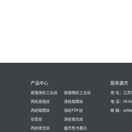
产品中心
联系盛杰
高强涤纶工业丝
高强锦纶工业丝
丙纶高强丝
涤纶阻燃丝
电 话：0519-
丙纶阻燃丝
涤纶FDY丝
邮 箱：sjfib
空变丝
涤纶夜光丝
丙纶夜光丝
盛杰色卡展示